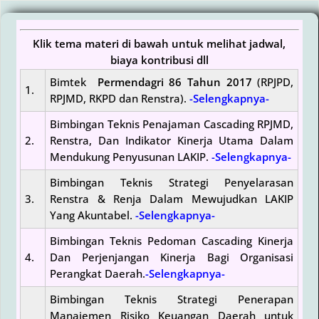
Skip
to
content
Klik tema materi di bawah untuk melihat jadwal,
biaya kontribusi dll
Bimtek
Permendagri 86 Tahun 2017
(RPJPD,
1.
RPJMD, RKPD dan Renstra).
-Selengkapnya-
Bimbingan Teknis Penajaman Cascading RPJMD,
2.
Renstra, Dan Indikator Kinerja Utama Dalam
Mendukung Penyusunan LAKIP.
-Selengkapnya-
Bimbingan Teknis Strategi Penyelarasan
3.
Renstra & Renja Dalam Mewujudkan LAKIP
Yang Akuntabel.
-Selengkapnya-
Bimbingan Teknis Pedoman Cascading Kinerja
4.
Dan Perjenjangan Kinerja Bagi Organisasi
Perangkat Daerah.
-Selengkapnya-
Bimbingan Teknis Strategi Penerapan
Manajemen Risiko Keuangan Daerah untuk