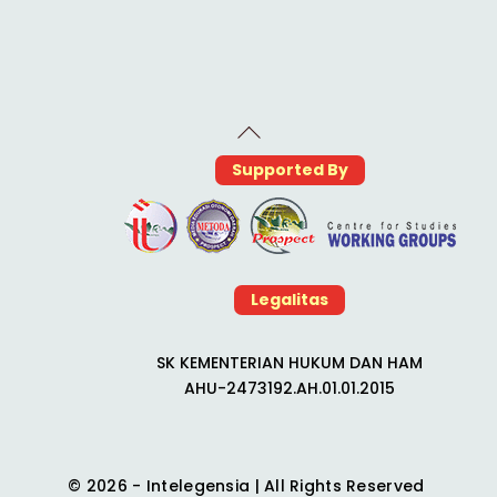
Back
To
Supported By
Top
Legalitas
SK KEMENTERIAN HUKUM DAN HAM
AHU-2473192.AH.01.01.2015
© 2026 - Intelegensia | All Rights Reserved