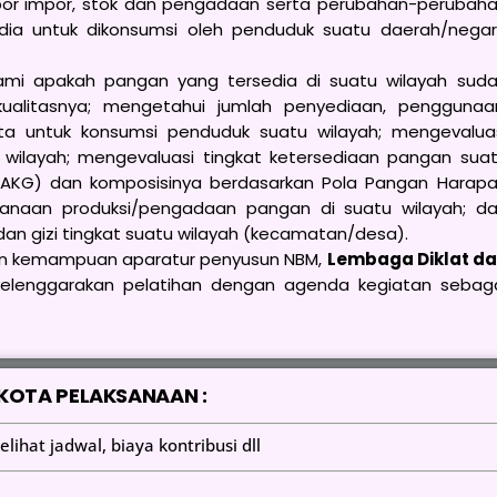
spor impor, stok dan pengadaan serta perubahan-perubah
edia untuk dikonsumsi oleh penduduk suatu daerah/nega
mi apakah pangan yang tersedia di suatu wilayah sud
ualitasnya; mengetahui jumlah penyediaan, penggunaa
a untuk konsumsi penduduk suatu wilayah; mengevalua
layah; mengevaluasi tingkat ketersediaan pangan sua
 (AKG) dan komposisinya berdasarkan Pola Pangan Harap
anaan produksi/pengadaan pangan di suatu wilayah; d
n gizi tingkat suatu wilayah (kecamatan/desa).
an kemampuan aparatur penyusun NBM,
Lembaga Diklat d
lenggarakan pelatihan dengan agenda kegiatan sebag
 KOTA PELAKSANAAN :
elihat jadwal, biaya kontribusi dll