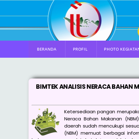
Skip
to
content
BERANDA
PROFIL
PHOTO KEGIATA
BIMTEK ANALISIS NERACA BAHAN
Ketersediaan pangan merupakan
Neraca Bahan Makanan (NBM) 
daerah sudah mencukupi sesuai
(NBM) memuat berbagai inform