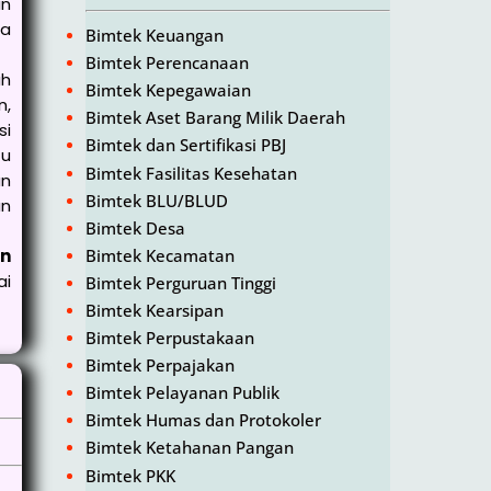
an
ra
Bimtek Keuangan
Bimtek Perencanaan
ah
Bimtek Kepegawaian
n,
Bimtek Aset Barang Milik Daerah
si
Bimtek dan Sertifikasi PBJ
tu
Bimtek Fasilitas Kesehatan
an
Bimtek BLU/BLUD
an
Bimtek Desa
Bimtek Kecamatan
an
ai
Bimtek Perguruan Tinggi
Bimtek Kearsipan
Bimtek Perpustakaan
Bimtek Perpajakan
Bimtek Pelayanan Publik
Bimtek Humas dan Protokoler
Bimtek Ketahanan Pangan
Bimtek PKK