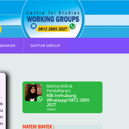
KSANAAN
DAFTAR GROUP
Rahma (Info &
Pendaftaran)
Klik terhubung
Whatsapp! 0812 2895
is
2027
Online!
tu
an
an
MATERI BIMTEK :