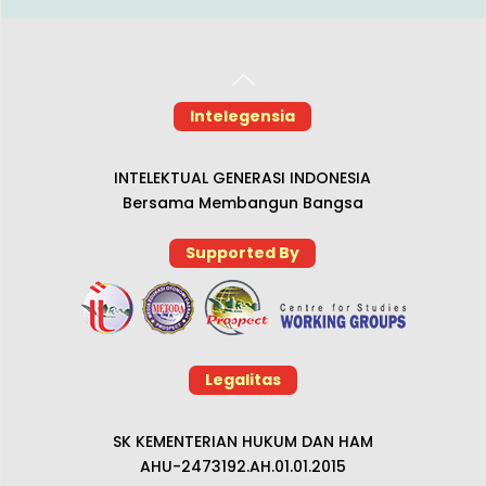
Back
To
Intelegensia
Top
INTELEKTUAL GENERASI INDONESIA
Bersama Membangun Bangsa
Supported By
Legalitas
SK KEMENTERIAN HUKUM DAN HAM
AHU-2473192.AH.01.01.2015