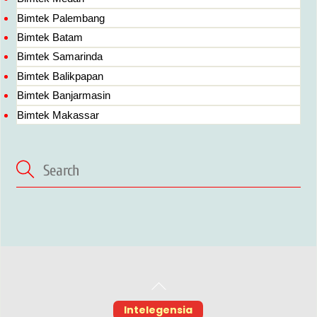
Bimtek Palembang
Bimtek Batam
Bimtek Samarinda
Bimtek Balikpapan
Bimtek Banjarmasin
Bimtek Makassar
Back
To
Intelegensia
Top