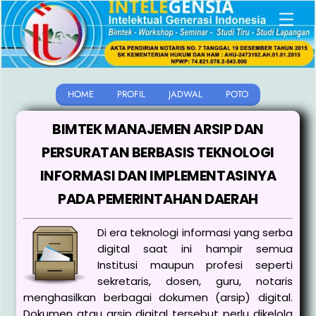
Skip
Men
to
content
HOME
PROFIL
JADWAL
POTO
BIMTEK MANAJEMEN ARSIP DAN
PERSURATAN BERBASIS TEKNOLOGI
INFORMASI DAN IMPLEMENTASINYA
PADA PEMERINTAHAN DAERAH
Di era teknologi informasi yang serba
digital saat ini hampir semua
Institusi maupun profesi seperti
sekretaris, dosen, guru, notaris
menghasilkan berbagai dokumen (arsip) digital.
Dokumen atau arsip digital tersebut perlu dikelola