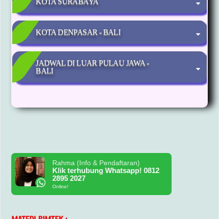
KOTA SURABAYA
KOTA DENPASAR - BALI
JADWAL DI LUAR PULAU JAWA -
BALI
Rahma (Info & Pendaftaran)
Klik terhubung Whatsapp! 0812
2895 2027
Online!