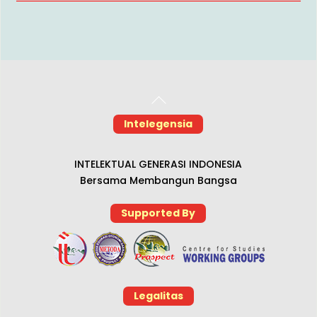
Back
To
Intelegensia
Top
INTELEKTUAL GENERASI INDONESIA
Bersama Membangun Bangsa
Supported By
Legalitas