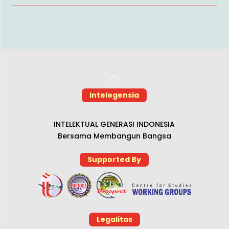
Back
To
Intelegensia
Top
INTELEKTUAL GENERASI INDONESIA
Bersama Membangun Bangsa
Supported By
Legalitas