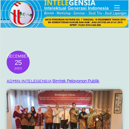
Skip
Men
to
content
DECEMBER
25
2022
Bimtek Pelayanan Publik
ADMIN-INTELEGENSIA