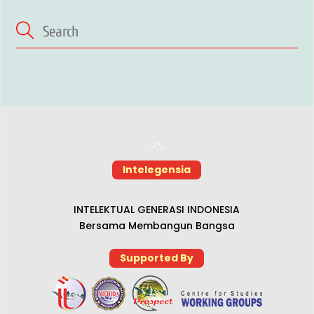
Back
To
Intelegensia
Top
INTELEKTUAL GENERASI INDONESIA
Bersama Membangun Bangsa
Supported By