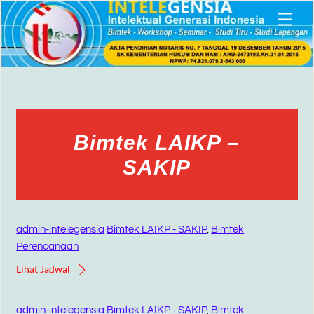
Skip
Men
to
content
Bimtek LAIKP –
SAKIP
admin-intelegensia
Bimtek LAIKP - SAKIP
,
Bimtek
Perencanaan
Lihat Jadwal
admin-intelegensia
Bimtek LAIKP - SAKIP
,
Bimtek