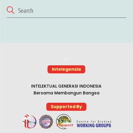
Back
To
Intelegensia
Top
INTELEKTUAL GENERASI INDONESIA
Bersama Membangun Bangsa
Supported By